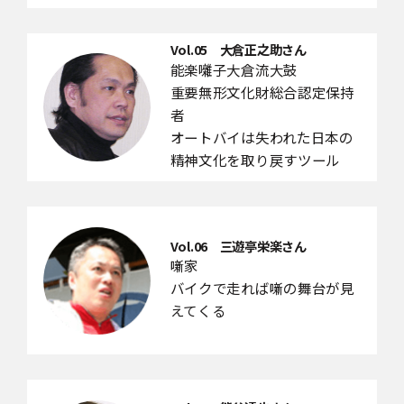
Vol.05 大倉正之助さん
能楽囃子大倉流大鼓
重要無形文化財総合認定保持
者
オートバイは失われた日本の
精神文化を取り戻すツール
Vol.06 三遊亭栄楽さん
噺家
バイクで走れば噺の舞台が見
えてくる