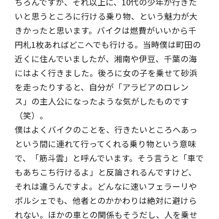
ちろんですが、それ以上に、10代の少年が行きた
いと思うところに行ける乗り物、という魅力が大
きかったと思います。バイクは燃費がいいから千
円札1枚あればどこへでも行ける。当時僕は町田の
近くに住んでいましたが、湘南や伊豆、千葉の海
にはよく行きました。後ろに女の子を乗せて砂浜
を走ったりすると、自分が「アラビアのロレン
ス」の主人公になったような気がしたものです
（笑）。
僕はよくバイクのことを、行きたいところへあっ
という間に連れて行ってくれる乗り物という意味
で、「筋斗雲」と呼んでいます。そう言うと「車で
もあちこち行けるよ」と反論されるんですけど、
それは違うんですよ。どんなに速いフェラーリや
ポルシェでも、他者とのかかわりは絶対に避けら
れない。ほかの車との関係もそうだし、人を乗せ