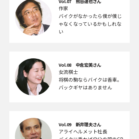
Vol.07 熊谷達也さん
作家
バイクがなかったら僕が僕じ
ゃなくなっているかもしれな
い
Vol.08 中倉宏美さん
女流棋士
将棋の駒ならバイクは香車。
バックギヤはありません
Vol.09 新井理夫さん
アライヘルメット社長
バイクに乗れば自分の頭のCP