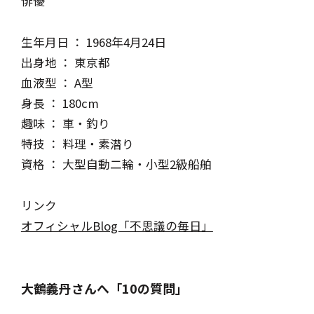
俳優
生年月日 ： 1968年4月24日
出身地 ： 東京都
血液型 ： A型
身長 ： 180cm
趣味 ： 車・釣り
特技 ： 料理・素潜り
資格 ： 大型自動二輪・小型2級船舶
リンク
オフィシャルBlog「不思議の毎日」
大鶴義丹さんへ「10の質問」