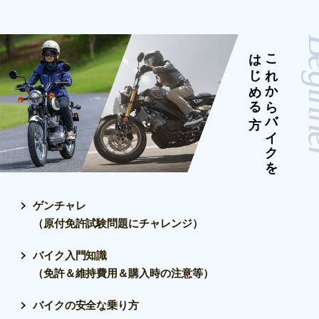
Beg
はじめる方
これからバイクを
ゲンチャレ
（原付免許試験問題にチャレンジ）
バイク入門知識
（免許＆維持費用＆購入時の注意等）
バイクの安全な乗り方