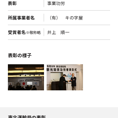
表彰
事業功労
所属事業者名
（有） キの字屋
受賞者名
井上 順一
※敬称略
表彰の様子
東北運輸局の表彰