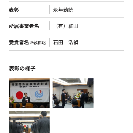
表彰
永年勤続
所属事業者名
（有）細田
受賞者名
石田 浩禎
※敬称略
表彰の様子