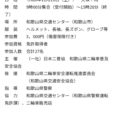
時 間 9時00分集合（受付開始）～15時20分（終
了）
場 所 和歌山県交通センター（和歌山市）
服 装 ヘルメット、長袖、長ズボン、グローブ等
参加費 3，000円（傷害保険付き）
参加資格 免許取得者
参加人数 合計27名
主 催 （一社）日本二普協 和歌山県二輪車普及
安全協会
後 援 和歌山県二輪車安全運転推進委員会
（和歌山県交通安全協会）
指 導 和歌山県警察
協 力 和歌山県交通センター（和歌山県警察運転
免許課）、二輪車販売店