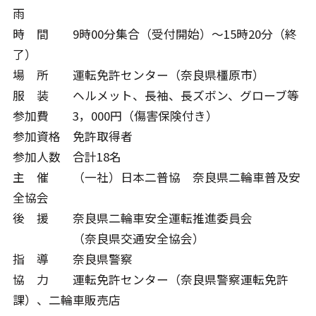
雨
時 間 9時00分集合（受付開始）～15時20分（終
了）
場 所 運転免許センター（奈良県橿原市）
服 装 ヘルメット、長袖、長ズボン、グローブ等
参加費 3，000円（傷害保険付き）
参加資格 免許取得者
参加人数 合計18名
主 催 （一社）日本二普協 奈良県二輪車普及安
全協会
後 援 奈良県二輪車安全運転推進委員会
（奈良県交通安全協会）
指 導 奈良県警察
協 力 運転免許センター（奈良県警察運転免許
課）、二輪車販売店