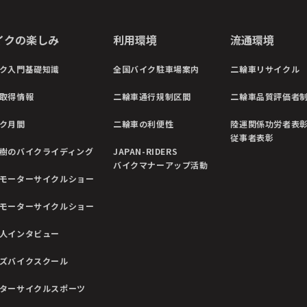
イクの楽しみ
利用環境
流通環境
ク入門基礎知識
全国バイク駐車場案内
二輪車リサイクル
取得情報
二輪車通行規制区間
二輪車品質評価者
ク月間
二輪車の利便性
陸運関係功労者表
従事者表彰
樹のバイクライディング
JAPAN-RIDERS
バイクマナーアップ活動
モーターサイクルショー
モーターサイクルショー
人インタビュー
ズバイクスクール
ターサイクルスポーツ