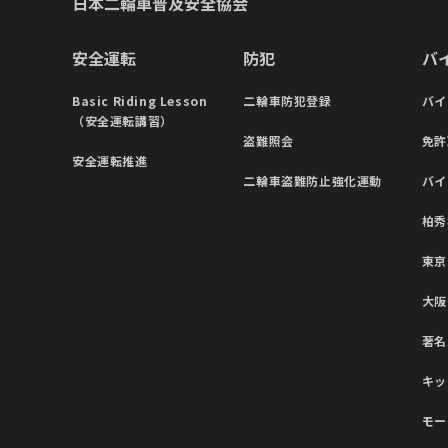
日本二輪車普及安全協会
安全運転
防犯
バ
Basic Riding Lesson
二輪車防犯登録
バイ
（安全運転講習）
盗難照会
免許
安全運転推進
二輪車盗難防止強化運動
バイ
柏秀
東京
大阪
著名
キッ
モー