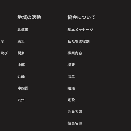
地域の活動
協会について
北海道
基本メッセージ
制度
東北
私たちの役割
彰及び
関東
事業内容
中部
概要
近畿
沿革
中四国
組織
九州
定款
会員名簿
役員名簿