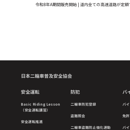
令和8年A期間販売開始 | 道内全ての高速道路が定額
日本二輪車普及安全協会
安全運転
防犯
バ
Basic Riding Lesson
二輪車防犯登録
バイ
（安全運転講習）
盗難照会
免許
安全運転推進
二輪車盗難防止強化運動
バイ