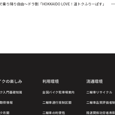
で乗り降り自由～ドラ割「HOKKAIDO LOVE！道トクふりーぱす」
イクの楽しみ
利用環境
流通環境
ク入門基礎知識
全国バイク駐車場案内
二輪車リサイクル
取得情報
二輪車通行規制区間
二輪車品質評価者
ク月間
二輪車の利便性
陸運関係功労者表