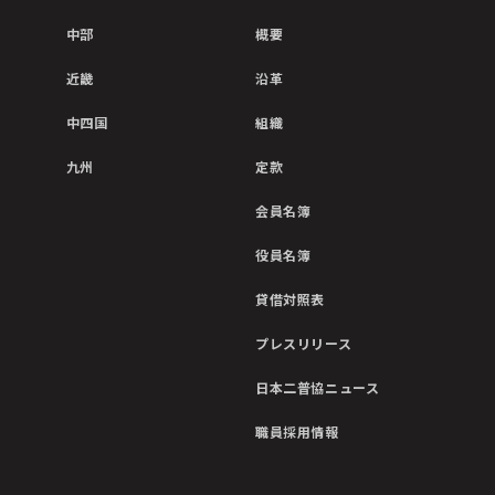
中部
概要
近畿
沿革
中四国
組織
九州
定款
会員名簿
役員名簿
貸借対照表
プレスリリース
日本二普協ニュース
職員採用情報