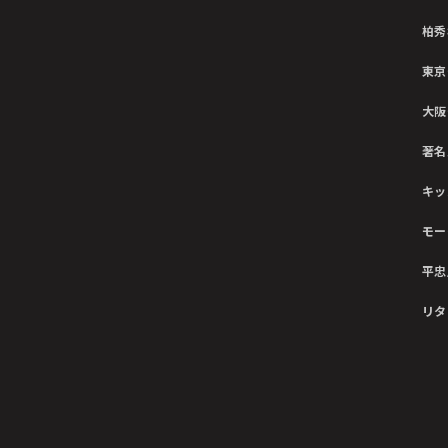
柏秀
東京
大阪
著名
キッ
モー
平忠
リタ