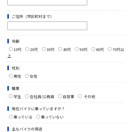
ご住所（市区町村まで）
年齢
10代
20代
30代
40代
50代
60代
70代以
上
性別
男性
女性
職業
学生
会社員/公務員
自営業
その他
現在バイクに乗っていますか？
乗っている
乗っていない
主なバイクの用途