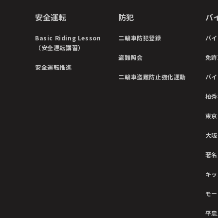
安全運転
防犯
バ
Basic Riding Lesson
二輪車防犯登録
バイ
（安全運転講習）
盗難照会
免許
安全運転推進
二輪車盗難防止強化運動
バイ
柏秀
東京
大阪
著名
キッ
モー
平忠