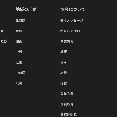
地域の活動
協会について
北海道
基本メッセージ
制度
東北
私たちの役割
彰及び
関東
事業内容
中部
概要
近畿
沿革
中四国
組織
九州
定款
会員名簿
役員名簿
貸借対照表