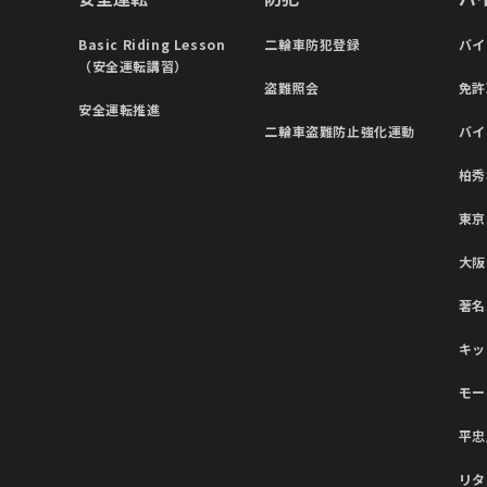
Basic Riding Lesson
二輪車防犯登録
バイ
（安全運転講習）
盗難照会
免許
安全運転推進
二輪車盗難防止強化運動
バイ
柏秀
東京
大阪
著名
キッ
モー
平忠
リタ