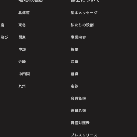
北海道
基本メッセージ
制度
東北
私たちの役割
彰及び
関東
事業内容
中部
概要
近畿
沿革
中四国
組織
九州
定款
会員名簿
役員名簿
貸借対照表
プレスリリース