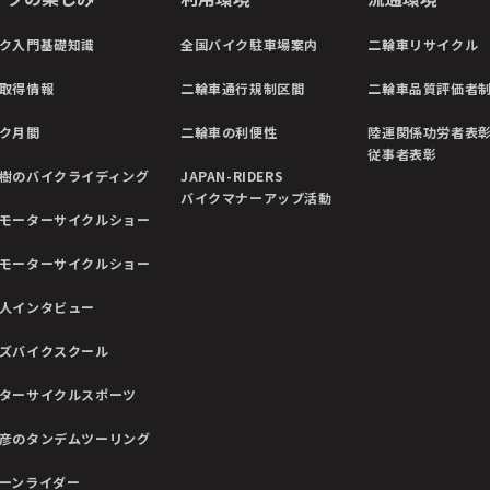
ク入門基礎知識
全国バイク駐車場案内
二輪車リサイクル
取得情報
二輪車通行規制区間
二輪車品質評価者
ク月間
二輪車の利便性
陸運関係功労者表
従事者表彰
樹のバイクライディング
JAPAN-RIDERS
バイクマナーアップ活動
モーターサイクルショー
モーターサイクルショー
人インタビュー
ズバイクスクール
ターサイクルスポーツ
彦のタンデムツーリング
ーンライダー