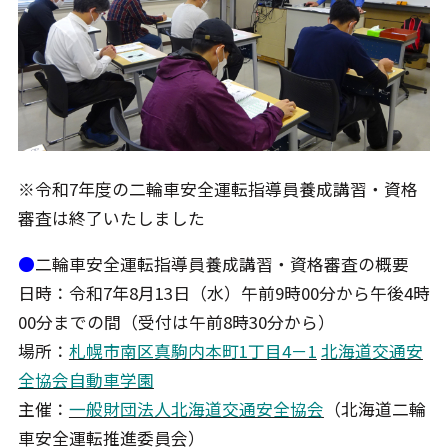
※令和7年度の二輪車安全運転指導員養成講習・資格
審査は終了いたしました
●
二輪車安全運転指導員養成講習・資格審査の概要
日時：令和7年8月13日（水）午前9時00分から午後4時
00分までの間（受付は午前8時30分から）
場所：
札幌市南区真駒内本町1丁目4－1
北海道交通安
全協会自動車学園
主催：
一般財団法人北海道交通安全協会
（北海道二輪
車安全運転推進委員会）