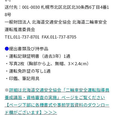
送付先：001-0030 札幌市北区北区北30条西6丁目4番1
8号
一般財団法人 北海道交通安全協会 北海道二輪車安全
運転推進委員会
TEL.011-737-8701 FAX.011-737-8705
●
提出書類及び持参品
・運転記録証明書（過去3年）1通
・写真2枚（胸部から上、無帽、3×2.4cm）
・運転免許証の写し1通
・印鑑、筆記用具
※
詳細は北海道交通安全協会「二輪車安全運転指導員
養成講習・資格審査の実施」ページをご覧ください
【ページ下部に各種書式や事前学習資料のダウンロー
ド欄がございます】＞＞＞