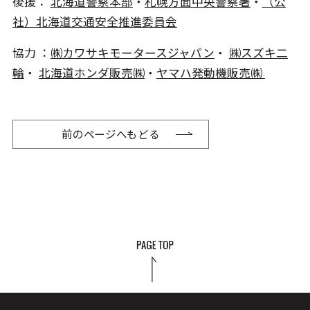
後援：
北海道警察本部
・
札幌方面中央警察署
・
（公
社）北海道交通安全推進委員会
協力 ：
㈱カワサキモータースジャパン
・
㈱スズキ二
輪
・
北海道ホンダ販売㈱
・
ヤマハ発動機販売㈱
前のページへもどる