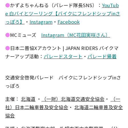
●
かずよちゃんねる（パレード隊長SNS）：
YouTub
e
白バイとツーリング【バイクにフレンドシップinさ
っぽろ】
・
Instagram
・
Facebook
●
MCミューズ
Instagram（MC花田実咲さん）
●
日本二普協Xアカウント | JAPAN RIDERS バイクマ
ナーアップ活動：
パレードスタート
・
パレード帰着
交通安全啓発パレード バイクにフレンドシップinさ
っぽろ
主催：
北海道
・
（一財）北海道交通安全協会
・
（一
社）日本二輪車普及安全協会
・
北海道二輪車普及安全
協会