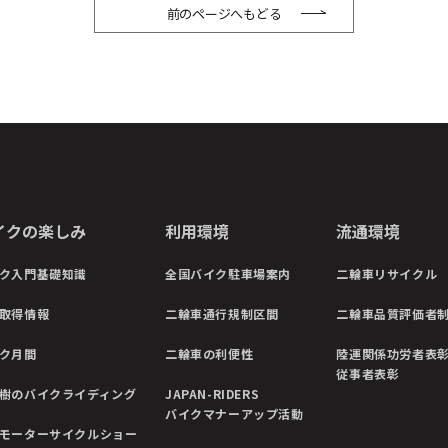
前のページへもどる
イクの楽しみ
利用環境
流通環境
ク入門基礎知識
全国バイク駐車場案内
二輪車リサイクル
取得情報
二輪車通行規制区間
二輪車品質評価者
ク月間
二輪車の利便性
陸運関係功労者表
従事者表彰
樹のバイクライディング
JAPAN-RIDERS
バイクマナーアップ活動
モーターサイクルショー