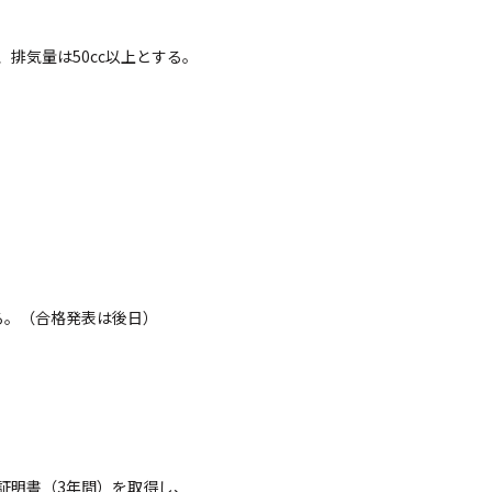
気量は50cc以上とする。
。（合格発表は後日）
書（3年間）を取得し、