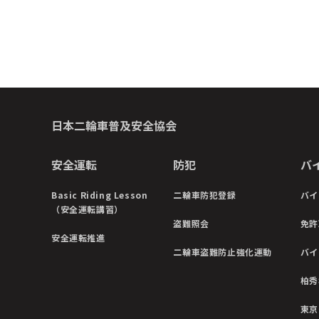
日本二輪車普及安全協会
安全運転
防犯
バ
Basic Riding Lesson
二輪車防犯登録
バイ
（安全運転講習）
盗難照会
免許
安全運転推進
二輪車盗難防止強化運動
バイ
柏秀
東京