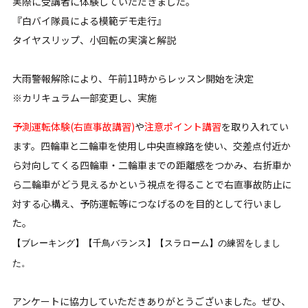
実際に受講者に体験していただきました。
『白バイ隊員による模範デモ走行』
タイヤスリップ、小回転の実演と解説
大雨警報解除により、午前11時からレッスン開始を決定
※カリキュラム一部変更し、実施
予測運転体験(右直事故講習)
や
注意ポイント講習
を取り入れてい
ます。四輪車と二輪車を使用し中央直線路を使い、交差点付近か
ら対向してくる四輪車・二輪車までの距離感をつかみ、右折車か
ら二輪車がどう見えるかという視点を得ることで右直事故防止に
対する心構え、予防運転等につなげるのを目的として行いまし
た。
【ブレーキング】【千鳥バランス】【スラローム】の練習をしまし
た。
アンケートに協力していただきありがとうございました。ぜひ、