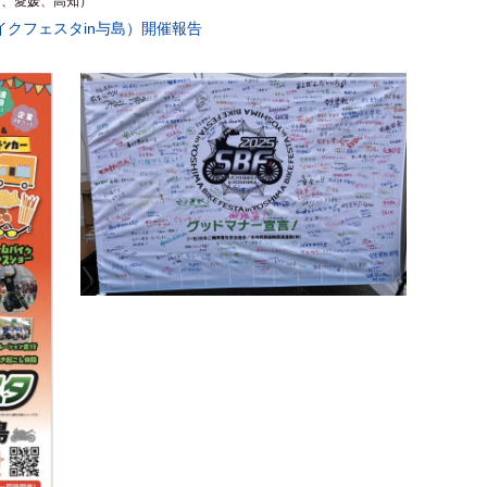
川、愛媛、高知）
ちバイクフェスタin与島）開催報告