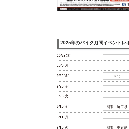
2025年のバイク月間イベントレ
10/23(木)
10/6(月)
9/26(金)
東北
9/26(金)
9/23(火)
9/19(金)
関東：埼玉県
5/11(月)
8/19(火)
関東：東京都