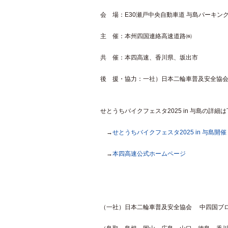
会 場：E30瀬戸中央自動車道 与島パーキン
主 催：本州四国連絡高速道路㈱
共 催：本四高速、香川県、坂出市
後 援・協力：一社）日本二輪車普及安全協
せとうちバイクフェスタ2025 in 与島の詳
→
せとうちバイクフェスタ2025 in 与島開催
→
本四高速公式ホームページ
（一社）日本二輪車普及安全協会 中四国ブ