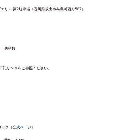
グエリア 第2駐車場（香川県坂出市与島町西方587）
会 他多数
細は下記リンクをご参照ください。
ロック（
公式ページ
）